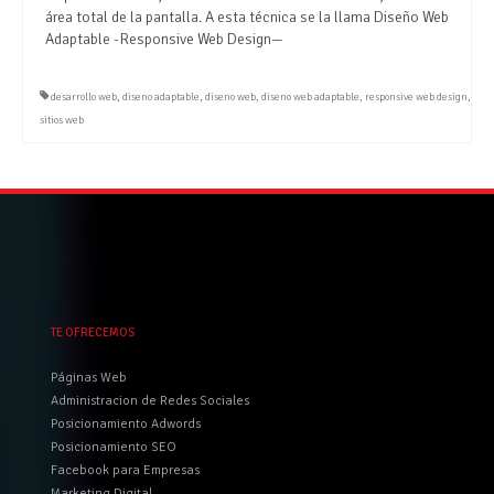
área total de la pantalla. A esta técnica se la llama Diseño Web
Adaptable -Responsive Web Design—
desarrollo web
,
diseno adaptable
,
diseno web
,
diseno web adaptable
,
responsive web design
,
sitios web
TE OFRECEMOS
Páginas Web
Administracion de Redes Sociales
Posicionamiento Adwords
Posicionamiento SEO
Facebook para Empresas
Marketing Digital