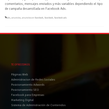
comentarios, mensajes enviados y más variables dependiendo el tipo
de campaña desarrollada en Facebook Ads.
ads
,
anuncios
,
anuncios en facebook
,
facebook
,
facebook ads
TE OFRECEMOS
Páginas Web
Administracion de Redes Sociales
Posicionamiento Adwords
Posicionamiento SEO
Facebook para Empresas
Marketing Digital
Sistema de Administración de Contenidos