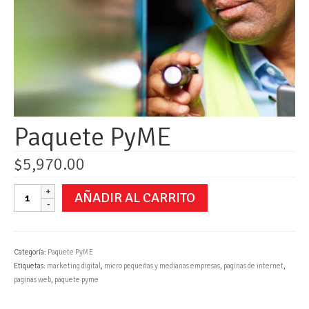
Paquete PyME
$
5,970.00
Paquete
AÑADIR AL CARRITO
PyME
cantidad
Categoría:
Paquete PyME
Etiquetas:
marketing digital
,
micro pequeñas y medianas empresas
,
paginas de internet
,
paginas web
,
paquete pyme