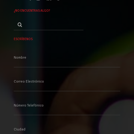
¿NO ENCUENTRAS ALGO?
Buscar
por:
ESCRÍBENOS
Nombre
Correo Electrónico
Número Telefónico
Ciudad