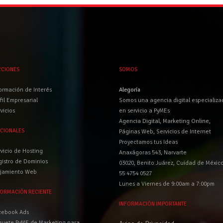
CCIONES
SOMOS
ormación de Interés
Alegoría
fil Empresarial
Somos una agencia digital especializa
vicios
en servicio a PyMEs
Agencia Digital, Marketing Online,
ICIONALES
Páginas Web, Servicios de Internet
Proyectamos tus Ideas
vicio de Hosting
Anaxágoras 543, Narvarte
istro de Dominios
03020, Benito Juárez, Cuidad de Méxic
ojamiento Web
55 4754 0527
Lunes a Viernes de 9:00am a 7:00pm
FORMACIÓN RECIENTE
INFORMACIÓN IMPORTANTE
cebook Ads
quete PyME de Marketing para