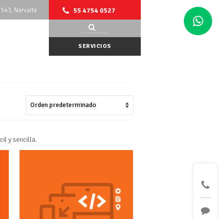
543, Narvarte
55 4754 0527
Buscar
por:
SERVICIOS
l y sencilla.